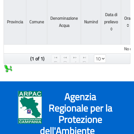
Data di
Denominazione
Ora
Provincia
Comune
Numind
prelievo
Acqua
No re
(1 of 1)
Agenzia
Regionale per la
Protezione
dell'Ambiente