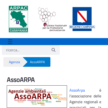
Agenzia
AssoARPA
AssoARPA
AssoARPA
AssoArpa
è
l’associazione delle
Agenzie regionali e
provinciali per la