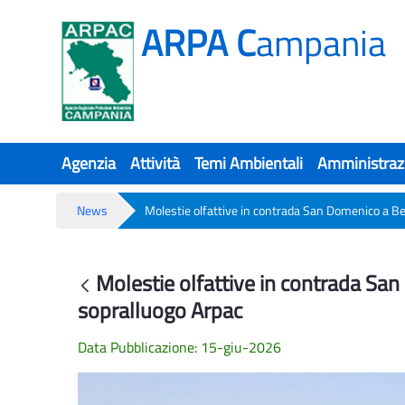
ARPA C
ampania
Agenzia
Attività
Temi Ambientali
Amministraz
News
Molestie olfattive in contrada San Domenico a Be
Molestie olfattive in contrada San
Molestie olfattive in contrada Sa
Indietro
sopralluogo Arpac
Data Pubblicazione: 15-giu-2026