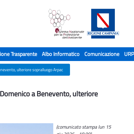
ione Trasparente
Albo Informatico
Comunicazione
UR
nevento, ulteriore sopralluogo Arpac
 Domenico a Benevento, ulteriore soprall
n Domenico a Benevento, ulteriore
(comunicato stampa lun 15
giu 2026 - 18.00)