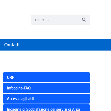
P
Contatti
URP
Infopoint-FAQ
Accesso agli atti
Indagine di Soddisfazione dei servizi di Arpa