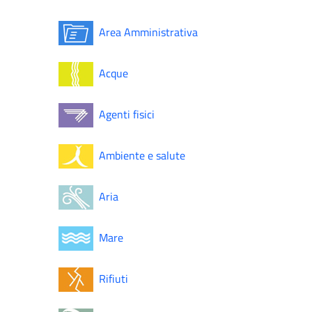
Area Amministrativa
Acque
Agenti fisici
Ambiente e salute
Aria
Mare
Rifiuti