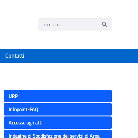
P
Contatti
URP
Infopoint-FAQ
Accesso agli atti
Indagine di Soddisfazione dei servizi di Arpa