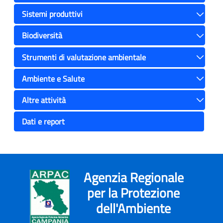
Toggle
Sistemi produttivi
Toggle
Biodiversità
Toggle
Strumenti di valutazione ambientale
Toggle
Ambiente e Salute
Toggle
Altre attività
Toggle
Dati e report
Agenzia Regionale
per la Protezione
dell'Ambiente